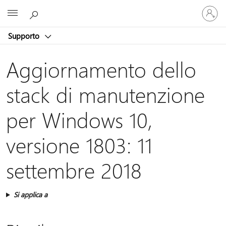
Accedi
Microsoft
con
il
Supporto
tuo
account
Aggiornamento dello
stack di manutenzione
per Windows 10,
versione 1803: 11
settembre 2018
Si applica a