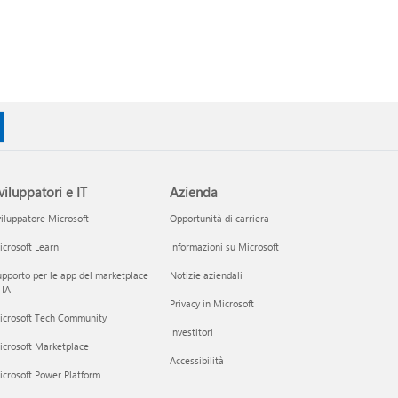
viluppatori e IT
Azienda
iluppatore Microsoft
Opportunità di carriera
crosoft Learn
Informazioni su Microsoft
pporto per le app del marketplace
Notizie aziendali
 IA
Privacy in Microsoft
icrosoft Tech Community
Investitori
icrosoft Marketplace
Accessibilità
crosoft Power Platform