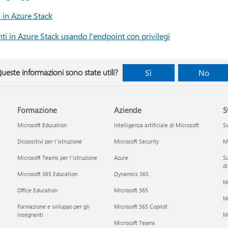
 in Azure Stack
i in Azure Stack usando l'endpoint con privilegi
ueste informazioni sono state utili?
Sì
No
Formazione
Aziende
S
Microsoft Education
Intelligenza artificiale di Microsoft
Sv
Dispositivi per l'istruzione
Microsoft Security
Mi
Microsoft Teams per l'istruzione
Azure
Su
di
Microsoft 365 Education
Dynamics 365
M
Office Education
Microsoft 365
M
Formazione e sviluppo per gli
Microsoft 365 Copilot
insegnanti
Mi
Microsoft Teams