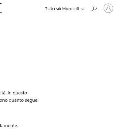
Accedi
Tutti i siti Microsoft
con
il
tuo
account
tà. In questo
dono quanto segue:
atamente.