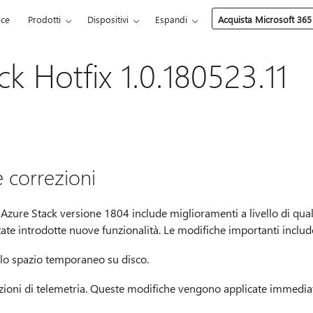
ice
Prodotti
Dispositivi
Espandi
Acquista Microsoft 365
k Hotfix 1.0.180523.11
 correzioni
ure Stack versione 1804 include miglioramenti a livello di quali
te introdotte nuove funzionalità. Le modifiche importanti inclu
llo spazio temporaneo su disco.
zioni di telemetria. Queste modifiche vengono applicate immedi