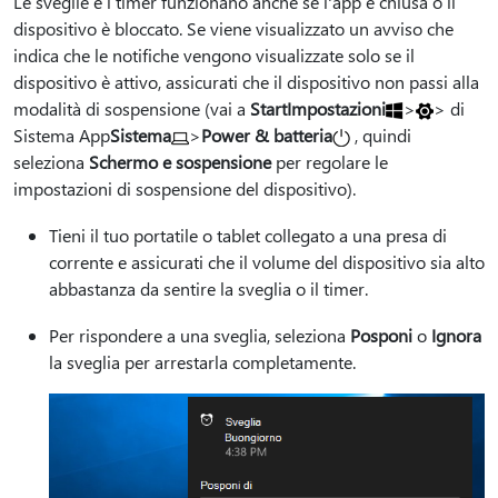
Le sveglie e i timer funzionano anche se l'app è chiusa o il
dispositivo è bloccato. Se viene visualizzato un avviso che
indica che le notifiche vengono visualizzate solo se il
dispositivo è attivo, assicurati che il dispositivo non passi alla
modalità di sospensione (vai a
Start
Impostazioni
>
> di
Sistema App
Sistema
>
Power & batteria
, quindi
seleziona
Schermo e sospensione
per regolare le
impostazioni di sospensione del dispositivo).
Tieni il tuo portatile o tablet collegato a una presa di
corrente e assicurati che il volume del dispositivo sia alto
abbastanza da sentire la sveglia o il timer.
Per rispondere a una sveglia, seleziona
Posponi
o
Ignora
la sveglia per arrestarla completamente.