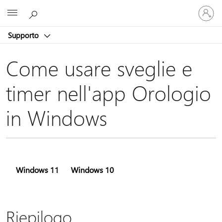
Accedi
Microsoft
con
il
Supporto
tuo
account
Come usare sveglie e
timer nell'app Orologio
in Windows
Windows 11
Windows 10
Riepilogo