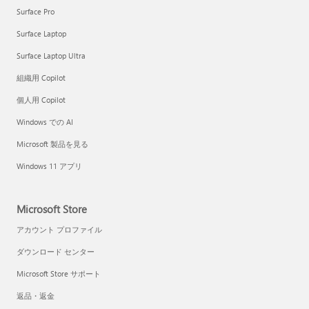
Surface Pro
Surface Laptop
Surface Laptop Ultra
組織用 Copilot
個人用 Copilot
Windows での AI
Microsoft 製品を見る
Windows 11 アプリ
Microsoft Store
アカウント プロファイル
ダウンロード センター
Microsoft Store サポート
返品・返金