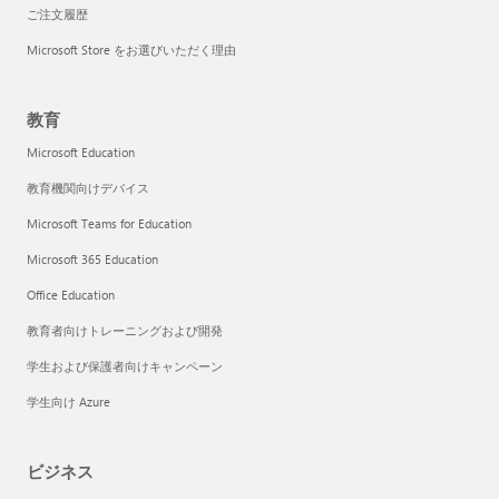
ご注文履歴
Microsoft Store をお選びいただく理由
教育
Microsoft Education
教育機関向けデバイス
Microsoft Teams for Education
Microsoft 365 Education
Office Education
教育者向けトレーニングおよび開発
学生および保護者向けキャンペーン
学生向け Azure
ビジネス