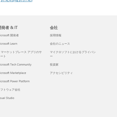
発者 & IT
会社
icrosoft 開発者
採用情報
crosoft Learn
会社のニュース
I マーケットプレース アプリのサ
マイクロソフトにおけるプライバシ
ポート
ー
icrosoft Tech Community
投資家
icrosoft Marketplace
アクセシビリティ
crosoft Power Platform
ソフトウェア会社
sual Studio