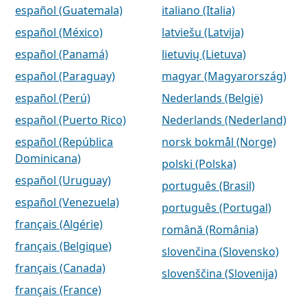
español (Guatemala)
italiano (Italia)
español (México)
latviešu (Latvija)
español (Panamá)
lietuvių (Lietuva)
español (Paraguay)
magyar (Magyarország)
español (Perú)
Nederlands (België)
español (Puerto Rico)
Nederlands (Nederland)
español (República
norsk bokmål (Norge)
Dominicana)
polski (Polska)
español (Uruguay)
português (Brasil)
español (Venezuela)
português (Portugal)
français (Algérie)
română (România)
français (Belgique)
slovenčina (Slovensko)
français (Canada)
slovenščina (Slovenija)
français (France)