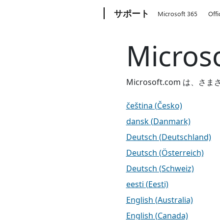
Microsoft
サポート
Microsoft 365
Offi
Micro
Microsoft.com
čeština (Česko)
dansk (Danmark)
Deutsch (Deutschland)
Deutsch (Österreich)
Deutsch (Schweiz)
eesti (Eesti)
English (Australia)
English (Canada)