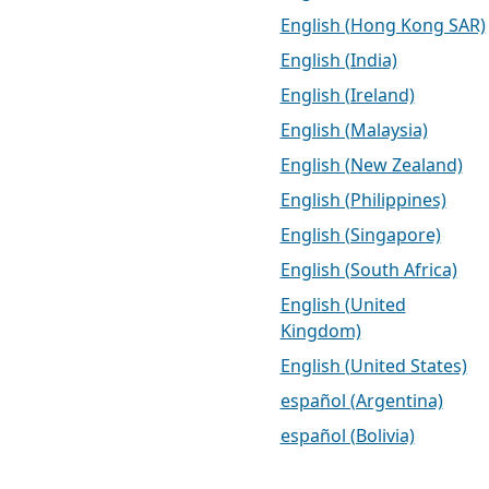
English (Hong Kong SAR)
English (India)
English (Ireland)
English (Malaysia)
English (New Zealand)
English (Philippines)
English (Singapore)
English (South Africa)
English (United
Kingdom)
English (United States)
español (Argentina)
español (Bolivia)