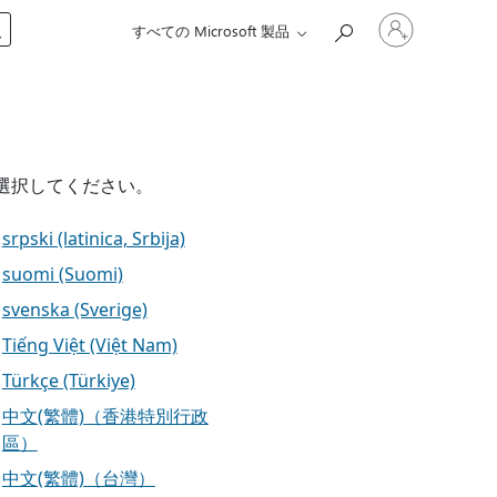
ア
入
すべての Microsoft 製品
カ
ウ
ン
ト
に
サ
イ
ン
ら選択してください。
イ
ン
srpski (latinica, Srbija)
す
る
suomi (Suomi)
svenska (Sverige)
Tiếng Việt (Việt Nam)
Türkçe (Türkiye)
中文(繁體)（香港特別行政
區）
中文(繁體)（台灣）