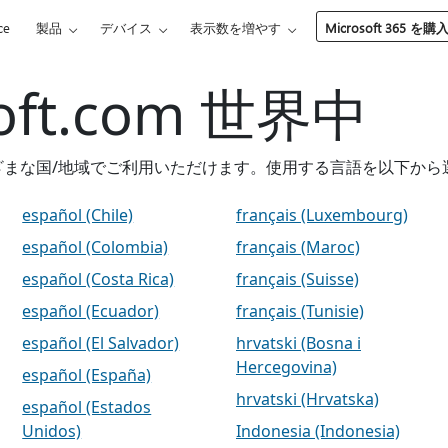
ce
製品
デバイス
表示数を増やす
Microsoft 365 を購
soft.com 世界中
 は、さまざまな国/地域でご利用いただけます。使用する言語を以下か
español (Chile)
français (Luxembourg)
español (Colombia)
français (Maroc)
español (Costa Rica)
français (Suisse)
español (Ecuador)
français (Tunisie)
español (El Salvador)
hrvatski (Bosna i
Hercegovina)
español (España)
hrvatski (Hrvatska)
español (Estados
Unidos)
Indonesia (Indonesia)