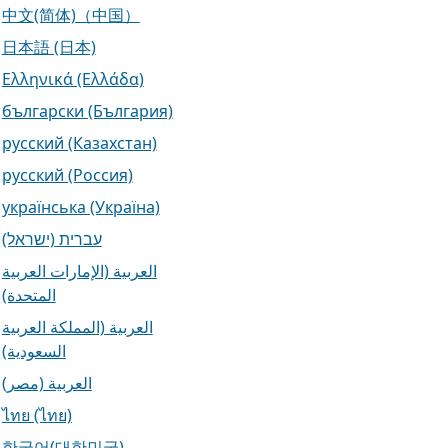
中文(简体)（中国）
日本語 (日本)
Ελληνικά (Ελλάδα)
български (България)
русский (Казахстан)
русский (Россия)
українська (Україна)
עברית (ישראל)
العربية (الإمارات العربية
المتحدة)
العربية (المملكة العربية
السعودية)
العربية (مصر)
ไทย (ไทย)
한국어(대한민국)