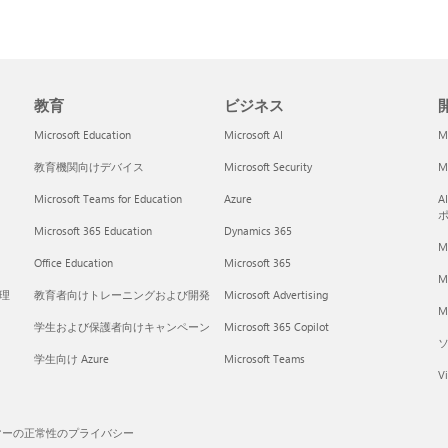
教育
ビジネス
開
Microsoft Education
Microsoft AI
M
教育機関向けデバイス
Microsoft Security
Mi
Microsoft Teams for Education
Azure
A
Microsoft 365 Education
Dynamics 365
M
Office Education
Microsoft 365
M
く理
教育者向けトレーニングおよび開発
Microsoft Advertising
Mi
学生および保護者向けキャンペーン
Microsoft 365 Copilot
学生向け Azure
Microsoft Teams
Vi
マーの正常性のプライバシー