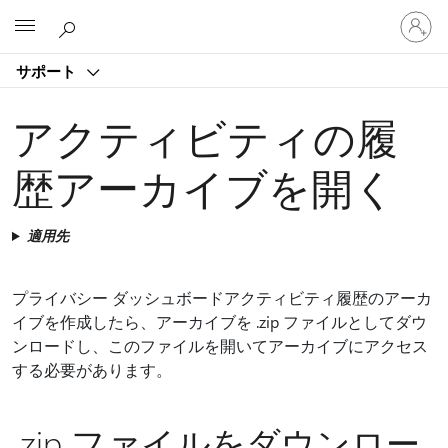
ア
Microsoft
カ
ウ
サポート
ン
ト
に
アクティビティの履
サ
イ
歴アーカイブを開く
ン
イ
ン
適用先
す
る
プライバシー ダッシュボードアクティビティ履歴のアーカ
イブを作成したら、アーカイブを .zip ファイルとしてダウ
ンロードし、このファイルを開いてアーカイブにアクセス
する必要があります。
.zip ファイルをダウンロー