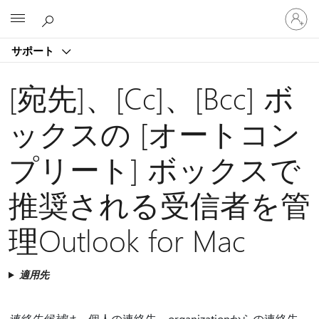
ア
Microsoft
カ
ウ
サポート
ン
ト
に
[宛先]、[Cc]、[Bcc] ボ
サ
イ
ックスの [オートコン
ン
イ
プリート] ボックスで
ン
す
る
推奨される受信者を管
理Outlook for Mac
適用先
連絡先候補
は、個人の連絡先、organizationからの連絡先