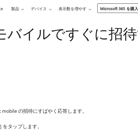
ce
製品
デバイス
表示数を増やす
Microsoft 365 を購
ok モバイルですぐに招
ok mobile の招待にすばやく応答します。
] をタップします。