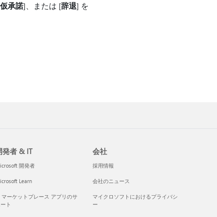
仮承諾
]、または [
辞退
] を
発者 & IT
会社
icrosoft 開発者
採用情報
crosoft Learn
会社のニュース
I マーケットプレース アプリのサ
マイクロソフトにおけるプライバシ
ポート
ー