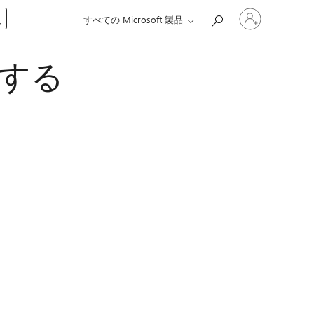
ア
入
すべての Microsoft 製品
カ
ウ
ン
待する
ト
に
サ
イ
ン
イ
ン
す
る