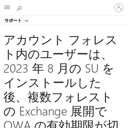
ア
Microsoft
カ
ウ
サポート
ン
ト
に
アカウント フォレス
サ
イ
ト内のユーザーは、
ン
イ
2023 年 8 月の SU を
ン
す
る
インストールした
後、複数フォレスト
の Exchange 展開で
OWA の有効期限が切