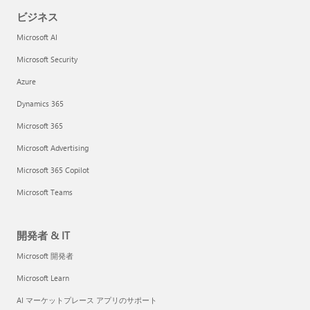
ビジネス
Microsoft AI
Microsoft Security
Azure
Dynamics 365
Microsoft 365
Microsoft Advertising
Microsoft 365 Copilot
Microsoft Teams
開発者 & IT
Microsoft 開発者
Microsoft Learn
AI マーケットプレース アプリのサポート