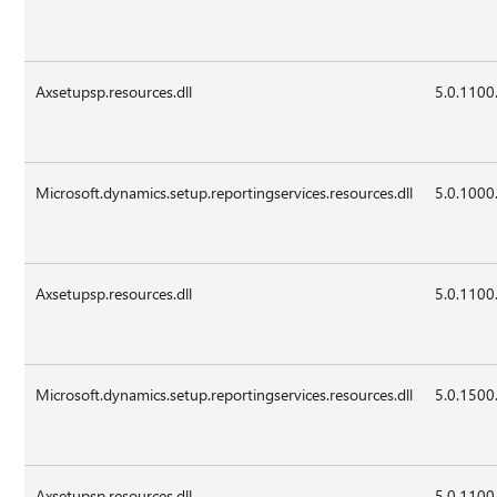
Axsetupsp.resources.dll
5.0.1100
Microsoft.dynamics.setup.reportingservices.resources.dll
5.0.1000
Axsetupsp.resources.dll
5.0.1100
Microsoft.dynamics.setup.reportingservices.resources.dll
5.0.1500
Axsetupsp.resources.dll
5.0.1100