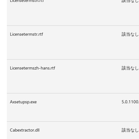
Licensetermsth.rtf
該当な
Licensetermstr.rtf
該当な
Licensetermszh-hans.rtf
該当な
Axsetupsp.exe
5.0.1100
Cabextractor.dll
該当な