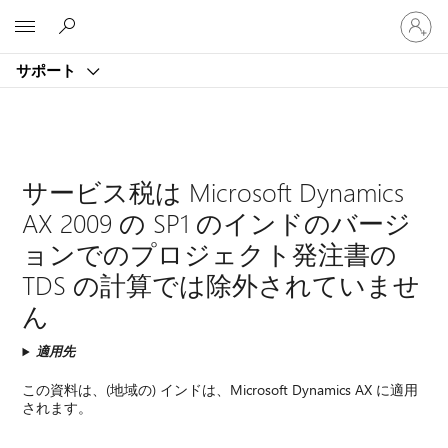
ア
Microsoft
カ
ウ
サポート
ン
ト
に
サ
イ
ン
サービス税は Microsoft Dynamics
イ
AX 2009 の SP1 のインドのバージ
ン
す
ョンでのプロジェクト発注書の
る
TDS の計算では除外されていませ
ん
適用先
この資料は、(地域の) インドは、Microsoft Dynamics AX に適用
されます。