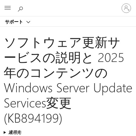
ア
Microsoft
カ
ウ
サポート
ン
ト
に
ソフトウェア更新サ
サ
イ
ービスの説明と 2025
ン
イ
年のコンテンツの
ン
す
る
Windows Server Update
Services変更
(KB894199)
適用先