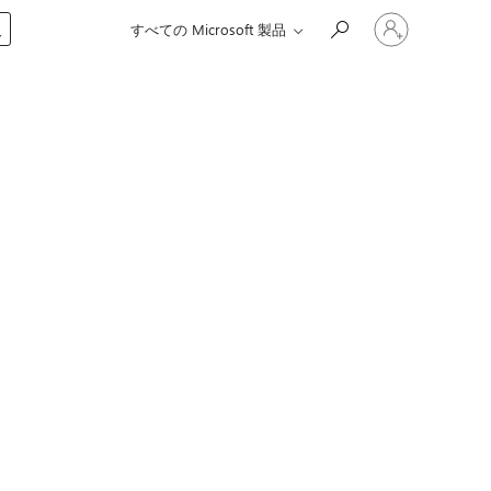
ア
入
すべての Microsoft 製品
カ
ウ
ン
ト
に
サ
イ
ン
イ
ン
す
る