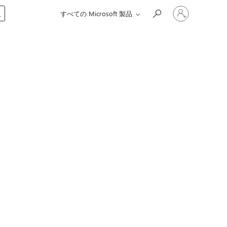
ア
入
すべての Microsoft 製品
カ
ウ
ン
ト
に
サ
イ
ン
イ
ン
す
る