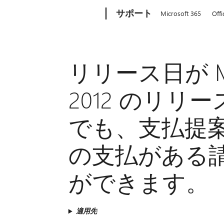
Microsoft
サポート
Microsoft 365
Offi
リリース日が Micr
2012 のリ
でも、支払提
の支払がある
ができます。
適用先