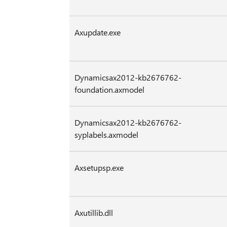
Axupdate.exe
Dynamicsax2012-kb2676762-
foundation.axmodel
Dynamicsax2012-kb2676762-
syplabels.axmodel
Axsetupsp.exe
Axutillib.dll