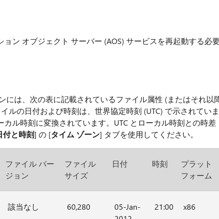
ン オブジェクト サーバー (AOS) サービスを再起動する必
ンには、次の表に記載されているファイル属性 (またはそれ以
イルの日付および時刻は、世界協定時刻 (UTC) で示されてい
カル時刻に変換されています。UTC とローカル時刻との時差
日付と時刻
] の [
タイム ゾーン
] タブを使用してください。
ファイル バー
ファイル
日付
時刻
プラット
ジョン
サイズ
フォーム
該当なし
60,280
05-Jan-
21:00
x86
2012