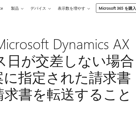
ce
製品
デバイス
表示数を増やす
Microsoft 365 を購
osoft Dynamics AX
リース日が交差しない場合
案に指定された請求書
請求書を転送すること