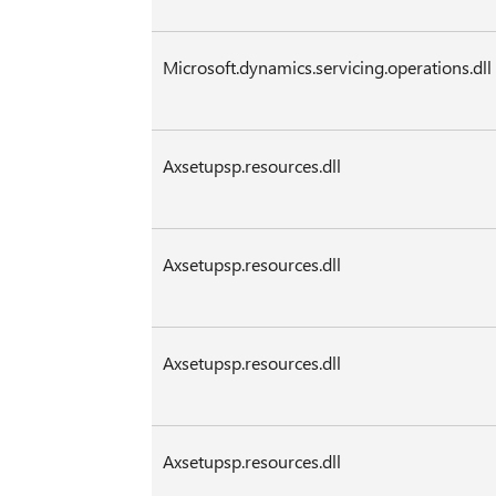
Microsoft.dynamics.servicing.operations.dll
Axsetupsp.resources.dll
Axsetupsp.resources.dll
Axsetupsp.resources.dll
Axsetupsp.resources.dll