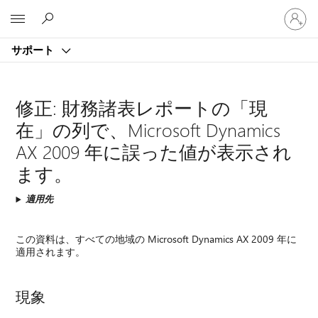
ア
Microsoft
カ
ウ
サポート
ン
ト
に
サ
修正: 財務諸表レポートの「現
イ
在」の列で、Microsoft Dynamics
ン
イ
AX 2009 年に誤った値が表示され
ン
ます。
す
る
適用先
この資料は、すべての地域の Microsoft Dynamics AX 2009 年に
適用されます。
現象