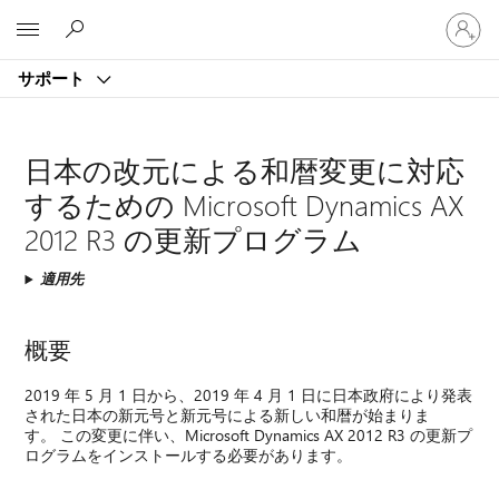
ア
Microsoft
カ
ウ
サポート
ン
ト
に
サ
日本の改元による和暦変更に対応
イ
するための Microsoft Dynamics AX
ン
イ
2012 R3 の更新プログラム
ン
す
適用先
る
概要
2019 年 5 月 1 日から、2019 年 4 月 1 日に日本政府により発表
された日本の新元号と新元号による新しい和暦が始まりま
す。 この変更に伴い、Microsoft Dynamics AX 2012 R3 の更新プ
ログラムをインストールする必要があります。