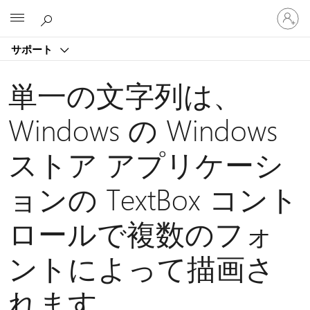
ア
Microsoft
カ
ウ
サポート
ン
ト
に
単一の文字列は、
サ
イ
Windows の Windows
ン
イ
ストア アプリケーシ
ン
す
る
ョンの TextBox コント
ロールで複数のフォ
ントによって描画さ
れます