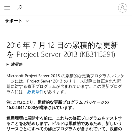
ア
Microsoft
カ
ウ
サポート
ン
ト
に
サ
2016 年 7 月 12 日の累積的な更新
イ
を Project Server 2013 (KB3115291)
ン
イ
適用先
ン
す
Microsoft Project Server 2013 の累積的な更新プログラム パッケ
る
ージには、Project Server 2013 のリリース以降に修正された問
題に対する修正プログラムが含まれています。この更新プログ
ラムには、
必要条件
があります。
注:
これにより、累積的な更新プログラム パッケージの
15.0.4841.1000が構築されています。
運用環境に展開する前に、これらの修正プログラムをテストす
ることをお勧めします。ビルドは累積的であるため、新しいリ
リースごとにすべての修正プログラムが含まれていて、以前の