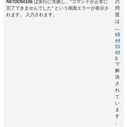
NETDOM.EXE
は実行に失敗し、"コマンドが正常に
の
完了できませんでした" という画面エラーが表示さ
問
れます。 入力されます。
題
は
、
KB
44
93
44
8
で
解
決
さ
れ
て
い
ま
す
。