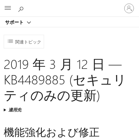
ア
Microsoft
カ
ウ
サポート
ン
ト
に
関連トピック
サ
イ
ン
2019 年 3 月 12 日 —
イ
ン
KB4489885 (セキュリ
す
る
ティのみの更新)
適用先
機能強化および修正