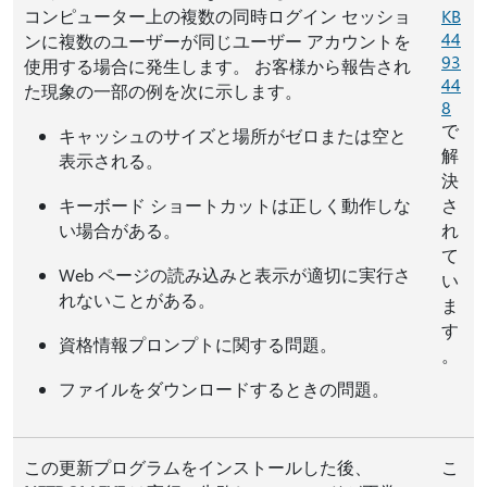
コンピューター上の複数の同時ログイン セッショ
KB
44
ンに複数のユーザーが同じユーザー アカウントを
93
使用する場合に発生します。 お客様から報告され
44
た現象の一部の例を次に示します。
8
で
キャッシュのサイズと場所がゼロまたは空と
解
表示される。
決
キーボード ショートカットは正しく動作しな
さ
い場合がある。
れ
て
Web ページの読み込みと表示が適切に実行さ
い
れないことがある。
ま
す
資格情報プロンプトに関する問題。
。
ファイルをダウンロードするときの問題。
この更新プログラムをインストールした後、
こ