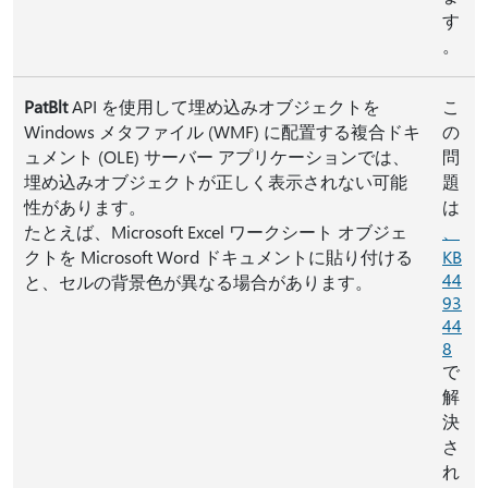
す
。
PatBlt
API を使用して埋め込みオブジェクトを
こ
Windows メタファイル (WMF) に配置する複合ドキ
の
ュメント (OLE) サーバー アプリケーションでは、
問
埋め込みオブジェクトが正しく表示されない可能
題
性があります。
は
たとえば、Microsoft Excel ワークシート オブジェ
、
クトを Microsoft Word ドキュメントに貼り付ける
KB
44
と、セルの背景色が異なる場合があります。
93
44
8
で
解
決
さ
れ