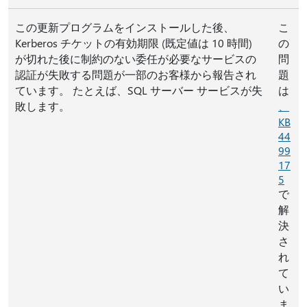
この更新プログラムをインストールした後、
こ
Kerberos チケットの有効期限 (既定値は 10 時間)
の
が切れた後に制約のない委任が必要なサービスの
問
認証が失敗する問題が一部のお客様から報告され
題
ています。 たとえば、SQL サーバー サービスが失
は
敗します。
、
KB
44
99
17
5
で
解
決
さ
れ
て
い
ま