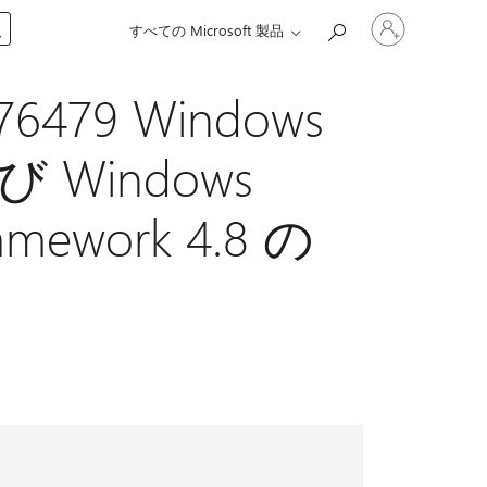
ア
入
すべての Microsoft 製品
カ
ウ
ン
76479 Windows
ト
に
サ
 Windows
イ
ン
イ
amework 4.8 の
ン
す
る