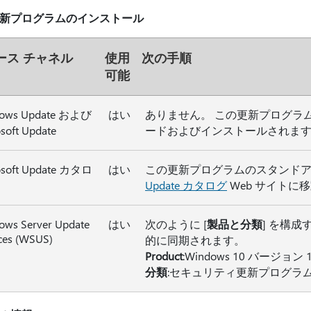
新プログラムのインストール
ース チャネル
使用
次の手順
可能
ows Update および
はい
ありません。 この更新プログラムは、
soft Update
ードおよびインストールされま
osoft Update カタロ
はい
この更新プログラムのスタンドア
Update カタログ
Web サイトに
ows Server Update
はい
次のように [
製品と分類
] を構成
ces (WSUS)
的に同期されます。
Product
:Windows 10 バージョン 16
分類
:セキュリティ更新プログラ