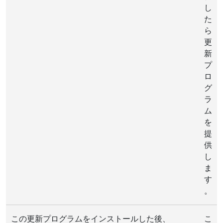
し
た
ら
更
新
プ
ロ
グ
ラ
ム
を
提
供
し
ま
す
。
この更新プログラムをインストールした後、
こ