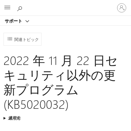
ア
Microsoft
カ
ウ
サポート
ン
ト
に
関連トピック
サ
イ
ン
2022 年 11 月 22 日セ
イ
ン
キュリティ以外の更
す
る
新プログラム
(KB5020032)
適用先