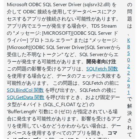
Microsoft ODBC SQL Server Driver (sqlsrv32.dll) を
の
介して ODBC 接続を使用してデータベースにアク
問
セスするアプリが接続されない可能性があります。
題
アプリ内でエラーが発生する場合や、TDS Stream
は
の "メッセージ: [MICROSOFT][ODBC SQL Server ド
、
ライバー] プロトコル エラー" または "メッセージ:
K
B
[Microsoft][ODBC SQL Server Driver]SQL Serverから
5
受信した不明なトークン" など、SQL Serverからエ
0
ラーが発生する可能性があります。
開発者向け注
2
この問題の影響を受けるアプリは、
SQLFetch 関数
2
を使用する場合など、データのフェッチに失敗する
2
可能性があります。 この問題は、SQLFetch の前に
9
SQLBindCol 関数
を呼び出すか、SQLFetch の後に
1
SQLGetData 関数
を呼び出すとき、および固定デー
で
タ型が 4 バイト (SQL_C_FLOAT など) の
解
'BufferLength' 引数に 0 (ゼロ) が指定されている場
決
合に発生する可能性があります。影響を受けるアプ
さ
リを使用しているかどうかわからない場合は、デー
れ
タベースを使用するすべてのアプリを開き、
コマ
て