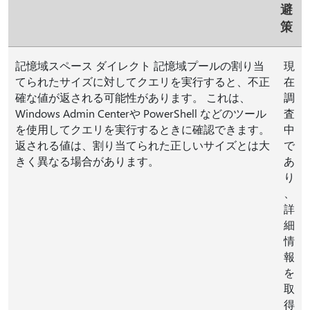
避
策
記憶域スペース ダイレクト 記憶域プールの割り当
現
てられたサイズに対してクエリを実行すると、不正
在
確な値が返される可能性があります。 これは、
調
Windows Admin Centerや PowerShell などのツール
査
を使用してクエリを実行するときに確認できます。
中
返される値は、割り当てられた正しいサイズとは大
で
きく異なる場合があります。
あ
り
、
詳
細
情
報
を
取
得