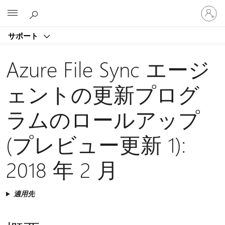
ア
Microsoft
カ
ウ
サポート
ン
ト
に
Azure File Sync エージ
サ
イ
ェントの更新プログ
ン
イ
ラムのロールアップ
ン
す
る
(プレビュー更新 1):
2018 年 2 月
適用先