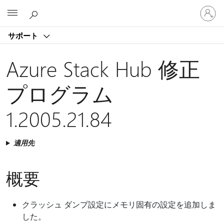
ア
Microsoft
カ
ウ
サポート
ン
ト
に
Azure Stack Hub 修正
サ
イ
プログラム
ン
イ
1.2005.21.84
ン
す
る
適用先
概要
クラッシュ ダンプ設定にメモリ固有の設定を追加しま
した。