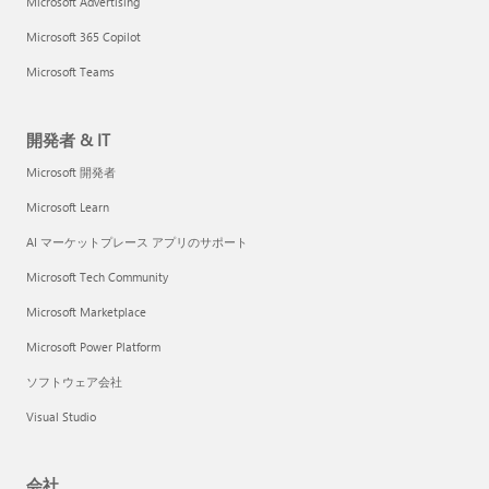
Microsoft Advertising
Microsoft 365 Copilot
Microsoft Teams
開発者 & IT
Microsoft 開発者
Microsoft Learn
AI マーケットプレース アプリのサポート
Microsoft Tech Community
Microsoft Marketplace
Microsoft Power Platform
ソフトウェア会社
Visual Studio
会社