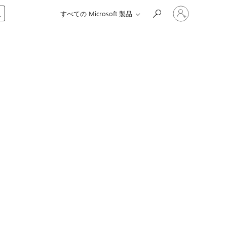
ア
入
すべての Microsoft 製品
カ
ウ
ン
ト
に
サ
イ
ン
イ
ン
す
る
替