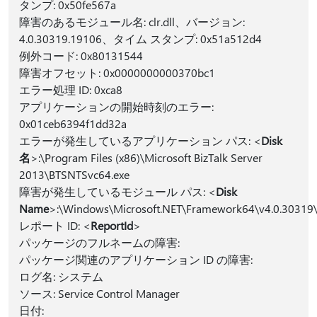
タンプ: 0x50fe567a
障害のあるモジュール名: clr.dll、バージョン:
4.0.30319.19106、タイム スタンプ: 0x51a512d4
例外コード: 0x80131544
障害オフセット: 0x0000000000370bc1
エラー処理 ID: 0xca8
アプリケーションの開始時刻のエラー:
0x01ceb6394f1dd32a
エラーが発生しているアプリケーション パス: <
Disk
名
>:\Program Files (x86)\Microsoft BizTalk Server
2013\BTSNTSvc64.exe
障害が発生しているモジュール パス: <
Disk
Name
>:\Windows\Microsoft.NET\Framework64\v4.0.30319\cl
レポート ID: <
ReportId
>
パッケージのフルネームの障害:
パッケージ関連のアプリケーション ID の障害:
ログ名: システム
ソース: Service Control Manager
日付: