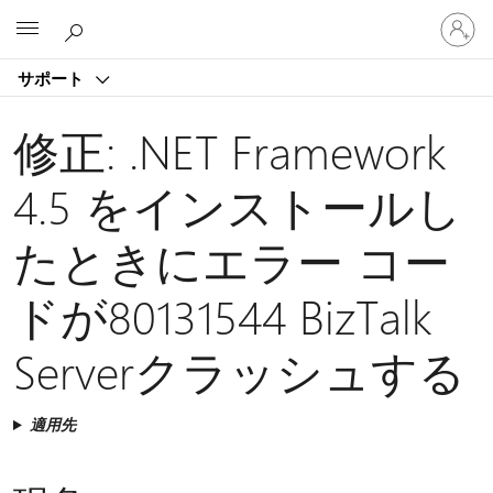
ア
Microsoft
カ
ウ
サポート
ン
ト
に
修正: .NET Framework
サ
イ
4.5 をインストールし
ン
イ
たときにエラー コー
ン
す
る
ドが80131544 BizTalk
Serverクラッシュする
適用先