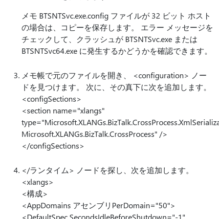
メモ BTSNTSvc.exe.config ファイルが 32 ビット ホスト
の場合は、コピーを保存します。 エラー メッセージを
チェックして、クラッシュが BTSNTSvc.exe または
BTSNTSvc64.exe に発生するかどうかを確認できます。
メモ帳で元のファイルを開き、 <configuration> ノー
ドを見つけます。 次に、その真下に次を追加します。
<configSections>
<section name="xlangs"
type="Microsoft.XLANGs.BizTalk.CrossProcess.XmlSerializ
Microsoft.XLANGs.BizTalk.CrossProcess" />
</configSections>
</ランタイム> ノードを探し、次を追加します。
<xlangs>
<構成>
<AppDomains アセンブリPerDomain="50">
<DefaultSpec SecondsIdleBeforeShutdown="-1"