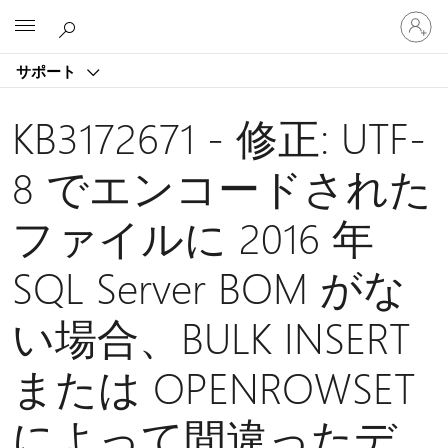
ア
Microsoft
カ
ウ
サポート
ン
ト
に
KB3172671 - 修正: UTF-
サ
イ
8 でエンコードされた
ン
イ
ファイルに 2016 年
ン
す
る
SQL Server BOM がな
い場合、BULK INSERT
または OPENROWSET
によって間違ったデ