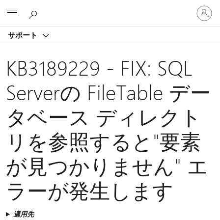
ア
Microsoft
カ
ウ
サポート
ン
ト
に
KB3189229 - FIX: SQL
サ
イ
Serverの FileTable デー
ン
イ
タベース ディレクト
ン
す
る
リを参照すると"要素
が見つかりません" エ
ラーが発生します
適用先