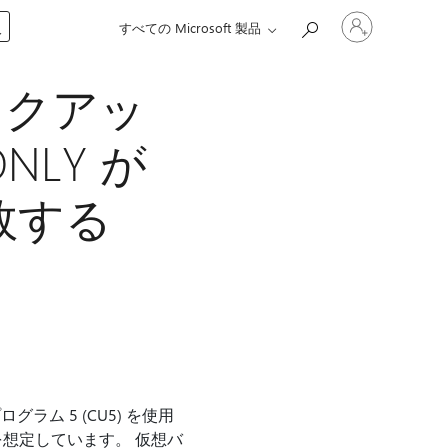
ア
入
すべての Microsoft 製品
カ
ウ
ン
縮バックアッ
ト
に
サ
NLY が
イ
ン
イ
r失敗する
ン
す
る
新プログラム 5 (CU5) を使用
ることを想定しています。 仮想バ