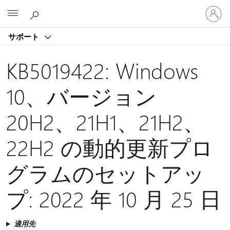
ア
Microsoft
カ
ウ
サポート
ン
ト
に
KB5019422: Windows
サ
イ
10、バージョン
ン
イ
20H2、21H1、21H2、
ン
す
る
22H2 の動的更新プロ
グラムのセットアッ
プ: 2022 年 10 月 25 日
適用先