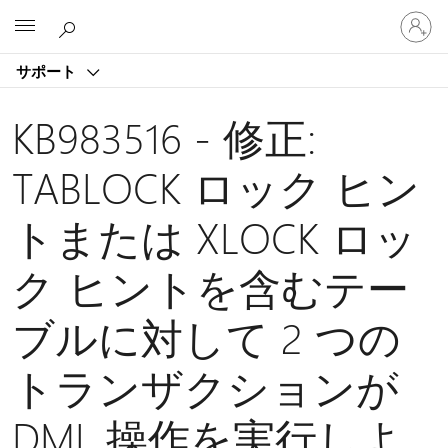
ア
Microsoft
カ
ウ
サポート
ン
ト
に
KB983516 - 修正:
サ
イ
TABLOCK ロック ヒン
ン
イ
トまたは XLOCK ロッ
ン
す
る
ク ヒントを含むテー
ブルに対して 2 つの
トランザクションが
DML 操作を実行しよ