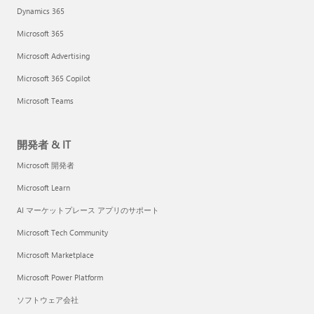
Dynamics 365
Microsoft 365
Microsoft Advertising
Microsoft 365 Copilot
Microsoft Teams
開発者 & IT
Microsoft 開発者
Microsoft Learn
AI マーケットプレース アプリのサポート
Microsoft Tech Community
Microsoft Marketplace
Microsoft Power Platform
ソフトウェア会社