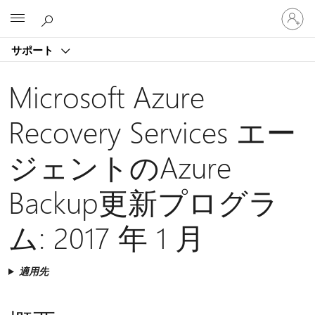
ア
Microsoft
カ
ウ
サポート
ン
ト
に
Microsoft Azure
サ
イ
Recovery Services エー
ン
イ
ジェントのAzure
ン
す
る
Backup更新プログラ
ム: 2017 年 1 月
適用先