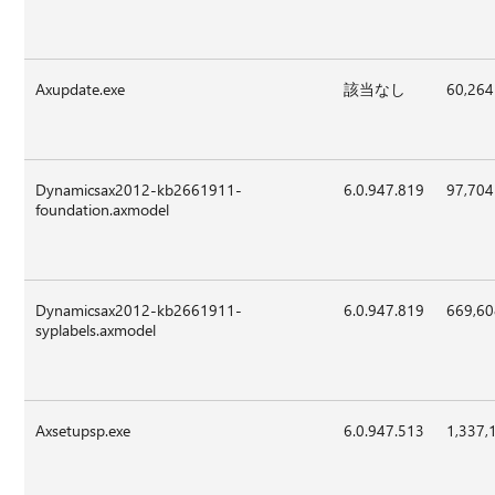
Axupdate.exe
該当なし
60,264
Dynamicsax2012-kb2661911-
6.0.947.819
97,704
foundation.axmodel
Dynamicsax2012-kb2661911-
6.0.947.819
669,6
syplabels.axmodel
Axsetupsp.exe
6.0.947.513
1,337,