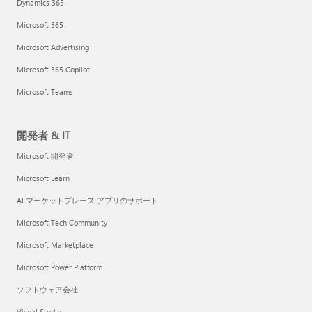
Dynamics 365
Microsoft 365
Microsoft Advertising
Microsoft 365 Copilot
Microsoft Teams
開発者 & IT
Microsoft 開発者
Microsoft Learn
AI マーケットプレース アプリのサポート
Microsoft Tech Community
Microsoft Marketplace
Microsoft Power Platform
ソフトウェア会社
Visual Studio