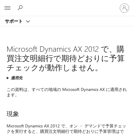
ア
Microsoft
カ
ウ
サポート
ン
ト
に
サ
Microsoft Dynamics AX 2012 で、購
イ
ン
買注文明細行で期待どおりに予算
イ
チェックが動作しません。
ン
す
適用先
る
この資料は、すべての地域の Microsoft Dynamics AX に適用され
ます。
現象
Microsoft Dynamics AX 2012 で、オン ・ デマンドで予算チェッ
クを実行すると、購買注文明細行で期待どおりに予算管理はで