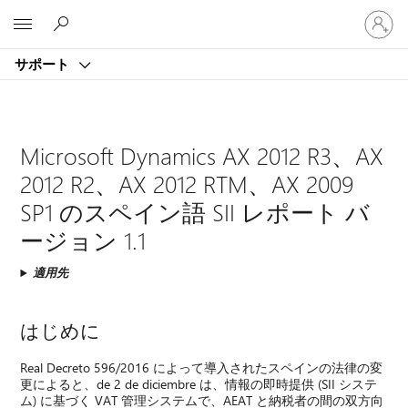
ア
Microsoft
カ
ウ
サポート
ン
ト
に
サ
イ
Microsoft Dynamics AX 2012 R3、AX
ン
2012 R2、AX 2012 RTM、AX 2009
イ
ン
SP1 のスペイン語 SII レポート バ
す
ージョン 1.1
る
適用先
はじめに
Real Decreto 596/2016 によって導入されたスペインの法律の変
更によると、de 2 de diciembre は、情報の即時提供 (SII システ
ム) に基づく VAT 管理システムで、AEAT と納税者の間の双方向