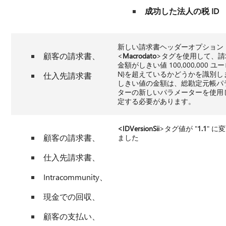
成功した法人の税 ID
新しい請求書ヘッダーオプション
顧客の請求書、
<
Macrodato
>タグを使用して、請
金額がしきい値 100,000,000 ユーロ 
N}を超えているかどうかを識別し
仕入先請求書
しきい値の金額は、総勘定元帳パ
ターの新しいパラメーターを使用
定する必要があります。
<IDVersionSii
>タグ値が "
1.1
" に
顧客の請求書、
ました
仕入先請求書、
Intracommunity、
現金での回収、
顧客の支払い、