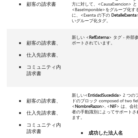
顧客の請求書
方に対して、<CausaExencion> と
<BaseImponible>をグループ化
に、<Exenta の下の
DetalleExenta
いグループ化タグ。
新しい <
RefExterna
> タグ - 外
顧客の請求書、
ポートされています。
仕入先請求書、
コミュニティ内
請求書
新しい<
EntidadSucedida
> 2 つ
顧客の請求書、
ドのブロック сomposed of two fiel
<
NombreRazon
>, <
NIF
> は、会
者の手動識別によってサポートさ
仕入先請求書、
ます。
コミュニティ内
請求書
成功した法人名