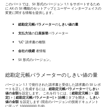
このパートでは、SII 形式のバージョン 1.1 をサポートするため
に AX の SII 機能のセットアップとユーザー インターフェイスの
変更に関する情報を提供します。
総勘定元帳パラメーター
の
しきい値の量
支払方法
の
口座振替
パラメーター
"
LC
" 請求書の種類
会社の後継
者情報
SII 形式のバージョン。
総勘定元帳パラメーターのしきい値の量
バージョン 1.1 で発行された請求書と受信した請求書の SII レポ
ートを正しく生成するには、
総勘定元帳パラメーター
で
しきい
値の金額
を設定します。 これを行うには、[
総勘定元帳
] >
[設
定]
> [
総勘定元帳パラメーター] > [台帳
] タブを開き
、しきい
値の金額
を設定します (現在のバージョンの技術ドキュメント
に従って 100000000 EUR)。