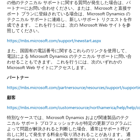
の他のテクニカル サポートに関する質問が発生した場合は、パ
ートナーにお問い合わせください。または、Microsoft と直接サ
ポート プランに登録されている場合は、Microsoft Dynamics の
テクニカル サポートに連絡し、新しいサポート リクエストを作
成できます。 これを行うには、次の Microsoft Web サイトを参
照してください。
https://mbs.microsoft.com/support/newstart.aspx
また、国固有の電話番号に関するこれらのリンクを使用して、
電話による Microsoft Dynamics のテクニカル サポートに問い合
わせることもできます。 これを行うには、次のいずれかの
Microsoft Web サイトにアクセスします。
パートナー
https://mbs.microsoft.com/partnersource/resources/support/suppor
顧客
https://mbs.microsoft.com/customersource/northamerica/help/help/c
特別なケースでは、Microsoft Dynamics および関連製品のテク
ニカル サポート プロフェッショナルが特定の更新プログラムに
よって問題が解決されると判断した場合、通常はサポート呼び
出しに対して発生する料金が取り消されることがあります。 通
常のサポート コストは、特定の更新プログラムに該当しない追