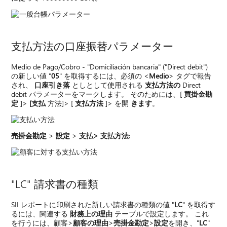
支払方法の口座振替パラメーター
Medio de Pago/Cobro - "Domiciliación bancaria" ("Direct debit")
の新しい値 "
05
" を取得するには、必須の <
Medio
> タグで報告
され、
口座引き落
としとして使用される
支払方法の
Direct
debit パラメーターをマークします。 そのためには、[
買掛金勘
定
]>
[支払
方法]> [
支払方法
]> を開
きます
。
売掛金勘定
>
設定
>
支払>
支払方法
:
"LC" 請求書の種類
SII レポートに印刷された新しい請求書の種類の値 "
LC
" を取得す
るには、関連する
財務上の理由
テーブルで設定します。 これ
を行うには、顧客>
顧客の理由
>
売掛金勘定
>
設定
を開き、"
LC
"