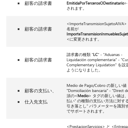
顧客の請求書
EmitidaPorTercerosODestinatario
>
されます。
<ImporteTransmisionSujetoAIV
顧客の請求書
名前が
ImporteTransmisionInmueblesSuje
<に変更されます。
請求書の種類 "
LC
" - "Aduanas -
顧客の請求書
Liquidación complementaria" - "Cu
Complementary Liquidation"
ようになりました。
Medio de Pago/Cobro の新しい値 
顧客の支払い、
"Domiciliación bancaria" - "Direct 
須の<
Medio
> タグの新しい値は、
払い" の種類の支払い方法に対する
仕入先支払
引き落とし" パラメーターを識別
でサポートされます。
<PrestacionServicios> と <Entr