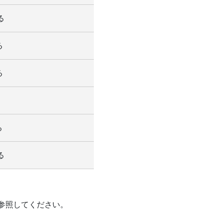
る
る
る
る
る
る
参照してください。