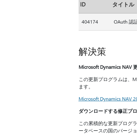
ID
タイトル
404174
OAuth 
解決策
Microsoft Dynamic
この更新プログラムは、Mi
ます。
Microsoft Dynamics 
ダウンロードする修正プロ
この累積的な更新プログラムには
ータベースの国のバージ