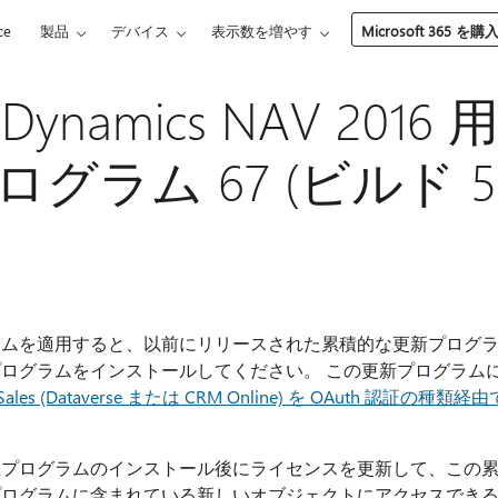
ce
製品
デバイス
表示数を増やす
Microsoft 365 を購
ft Dynamics NAV 20
グラム 67 (ビルド 52
ラムを適用すると、以前にリリースされた累積的な更新プログ
ログラムをインストールしてください。 この更新プログラム
or Sales (Dataverse または CRM Online) を OAuth 認証の種類
正プログラムのインストール後にライセンスを更新して、この
プログラムに含まれている新しいオブジェクトにアクセスでき