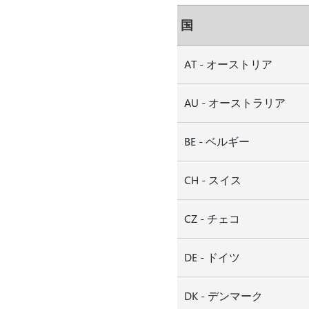
国
AT - オーストリア
AU - オーストラリア
BE - ベルギー
CH - スイス
CZ - チェコ
DE - ドイツ
DK - デンマーク