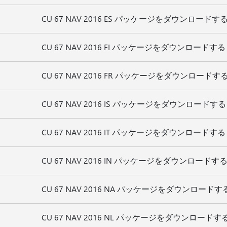
CU 67 NAV 2016 ES パッケージをダウンロードす
CU 67 NAV 2016 FI パッケージをダウンロードする
CU 67 NAV 2016 FR パッケージをダウンロードす
CU 67 NAV 2016 IS パッケージをダウンロードする
CU 67 NAV 2016 IT パッケージをダウンロードする
CU 67 NAV 2016 IN パッケージをダウンロードす
CU 67 NAV 2016 NA パッケージをダウンロードす
CU 67 NAV 2016 NL パッケージをダウンロードす