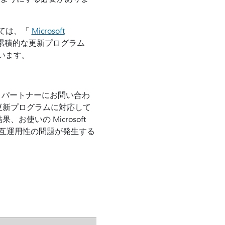
ついては、「
Microsoft
累積的な更新プログラム
ています。
cs パートナーにお問い合わ
更新プログラムに対応して
いの Microsoft
の相互運用性の問題が発生する