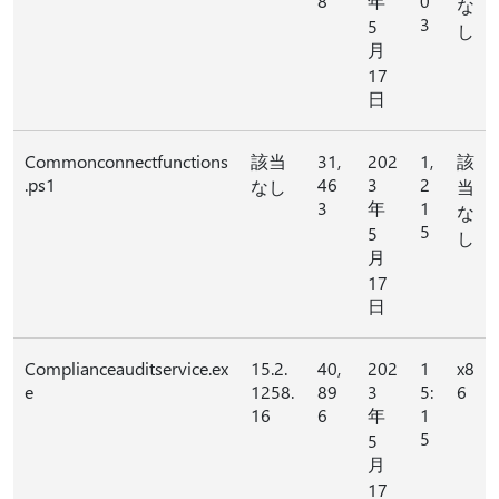
8
年
0
な
3
5
し
月
17
日
Commonconnectfunctions
該当
31,
202
1,
該
.ps1
46
3
2
なし
当
3
年
1
な
5
5
し
月
17
日
Complianceauditservice.ex
15.2.
40,
202
1
x8
e
1258.
89
3
5:
6
16
6
年
1
5
5
月
17