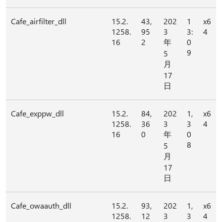
Cafe_airfilter_dll
15.2.
43,
202
1
x6
1258.
95
3
3:
4
16
2
年
0
9
5
月
17
日
Cafe_exppw_dll
15.2.
84,
202
1,
x6
1258.
36
3
3
4
16
0
年
0
8
5
月
17
日
Cafe_owaauth_dll
15.2.
93,
202
1,
x6
1258.
12
3
3
4