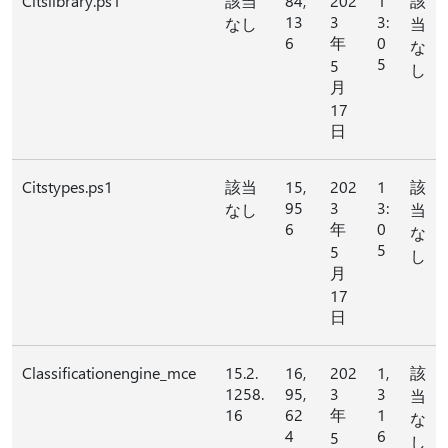
Citslibrary.ps1
該当
84,
202
1
該
13
3
3:
なし
当
6
年
0
な
5
5
し
月
17
日
Citstypes.ps1
該当
15,
202
1
該
95
3
3:
なし
当
6
年
0
な
5
5
し
月
17
日
Classificationengine_mce
15.2.
16,
202
1,
該
1258.
95,
3
3
当
16
62
年
1
な
4
6
5
し