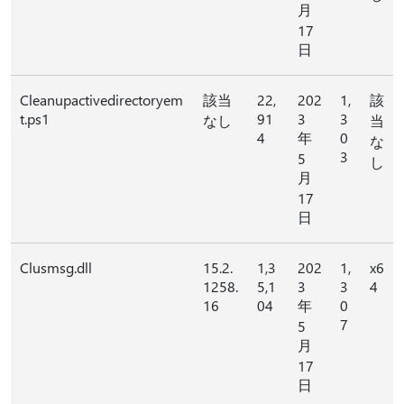
月
17
日
Cleanupactivedirectoryem
該当
22,
202
1,
該
t.ps1
91
3
3
なし
当
4
年
0
な
3
5
し
月
17
日
Clusmsg.dll
15.2.
1,3
202
1,
x6
1258.
5,1
3
3
4
16
04
年
0
7
5
月
17
日