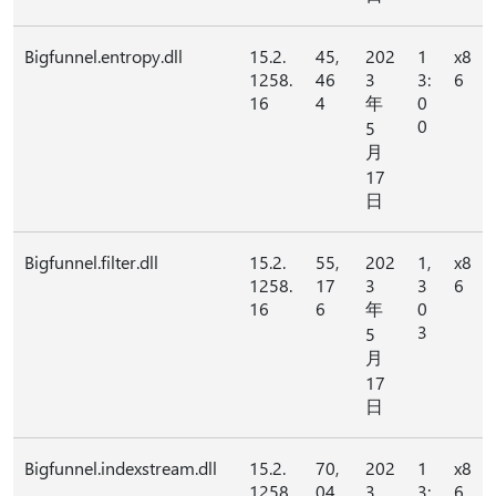
Bigfunnel.entropy.dll
15.2.
45,
202
1
x8
1258.
46
3
3:
6
16
4
年
0
0
5
月
17
日
Bigfunnel.filter.dll
15.2.
55,
202
1,
x8
1258.
17
3
3
6
16
6
年
0
3
5
月
17
日
Bigfunnel.indexstream.dll
15.2.
70,
202
1
x8
1258.
04
3
3:
6