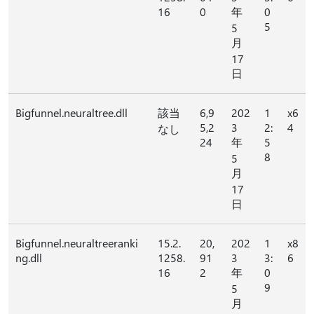
16
0
年
0
5
5
月
17
日
Bigfunnel.neuraltree.dll
該当
6,9
202
1
x6
5,2
3
2:
4
なし
24
年
5
8
5
月
17
日
Bigfunnel.neuraltreeranki
15.2.
20,
202
1
x8
ng.dll
1258.
91
3
3:
6
16
2
年
0
9
5
月