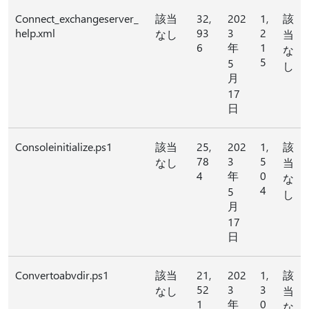
Connect_exchangeserver_
該当
32,
202
1,
該
help.xml
93
3
2
なし
当
6
年
1
な
5
5
し
月
17
日
Consoleinitialize.ps1
該当
25,
202
1,
該
78
3
5
なし
当
4
年
0
な
4
5
し
月
17
日
Convertoabvdir.ps1
該当
21,
202
1,
該
52
3
3
なし
当
1
年
0
な