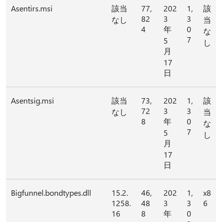
Asentirs.msi
該当
77,
202
1,
該
82
3
3
なし
当
4
年
0
な
7
5
し
月
17
日
Asentsig.msi
該当
73,
202
1,
該
72
3
3
なし
当
8
年
0
な
7
5
し
月
17
日
Bigfunnel.bondtypes.dll
15.2.
46,
202
1,
x8
1258.
48
3
3
6
16
8
年
0