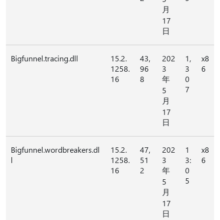
月
17
日
Bigfunnel.tracing.dll
15.2.
43,
202
1,
x8
1258.
96
3
3
6
16
8
年
0
7
5
月
17
日
Bigfunnel.wordbreakers.dl
15.2.
47,
202
1
x8
l
1258.
51
3
3:
6
16
2
年
0
5
5
月
17
日