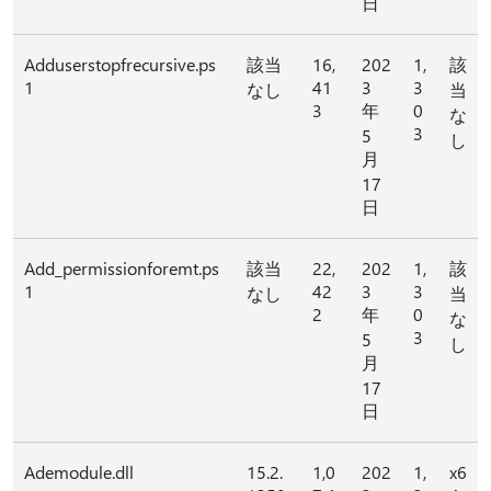
日
Adduserstopfrecursive.ps
該当
16,
202
1,
該
1
41
3
3
なし
当
3
年
0
な
3
5
し
月
17
日
Add_permissionforemt.ps
該当
22,
202
1,
該
1
42
3
3
なし
当
2
年
0
な
3
5
し
月
17
日
Ademodule.dll
15.2.
1,0
202
1,
x6