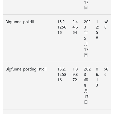
17
日
Bigfunnel.poi.dll
15.2.
2,4
202
1
x8
1258.
4,6
3
2:
6
16
64
年
5
8
5
月
17
日
Bigfunnel.postinglist.dll
15.2.
1,8
202
0
x8
1258.
9,8
3
6:
6
16
72
年
1
3
5
月
17
日