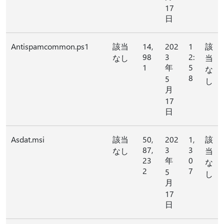
17
日
Antispamcommon.ps1
該当
14,
202
1
該
98
3
2:
なし
当
1
年
5
な
8
5
し
月
17
日
Asdat.msi
該当
50,
202
1,
該
87,
3
3
なし
当
23
年
0
な
2
7
5
し
月
17
日