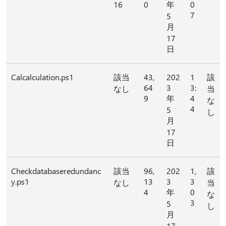
16
0
年
0
7
5
月
17
日
Calcalculation.ps1
該当
43,
202
1
該
64
3
3:
なし
当
9
年
4
な
4
5
し
月
17
日
Checkdatabaseredundanc
該当
96,
202
1,
該
y.ps1
13
3
3
なし
当
4
年
0
な
3
5
し
月
17