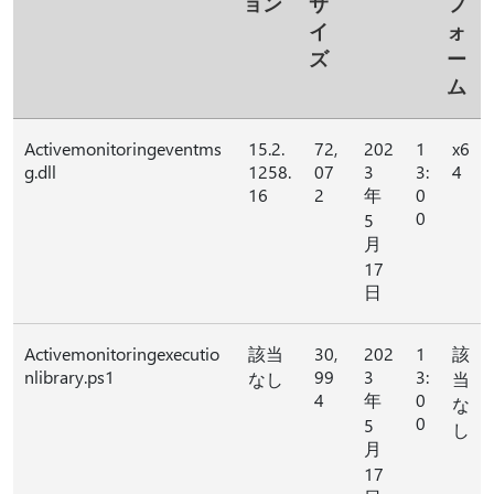
ョン
サ
フ
イ
ォ
ズ
ー
ム
Activemonitoringeventms
15.2.
72,
202
1
x6
g.dll
1258.
07
3
3:
4
16
2
年
0
0
5
月
17
日
Activemonitoringexecutio
該当
30,
202
1
該
nlibrary.ps1
99
3
3:
なし
当
4
年
0
な
0
5
し
月
17