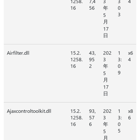
1258.
7,4
3
3
4
16
56
年
0
3
5
月
17
日
Airfilter.dll
15.2.
43,
202
1
x6
1258.
95
3
3:
4
16
2
年
0
9
5
月
17
日
Ajaxcontroltoolkit.dll
15.2.
93,
202
1
x8
1258.
57
3
3:
6
16
6
年
0
5
5
月