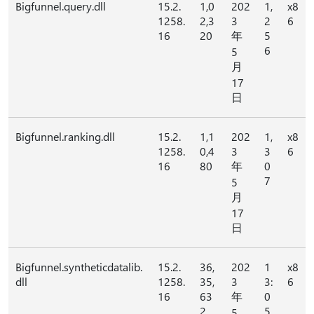
Bigfunnel.query.dll
15.2.
1,0
202
1,
x8
1258.
2,3
3
2
6
16
20
年
5
6
5
月
17
日
Bigfunnel.ranking.dll
15.2.
1,1
202
1,
x8
1258.
0,4
3
3
6
16
80
年
0
7
5
月
17
日
Bigfunnel.syntheticdatalib.
15.2.
36,
202
1
x8
dll
1258.
35,
3
3:
6
16
63
年
0
2
5
5