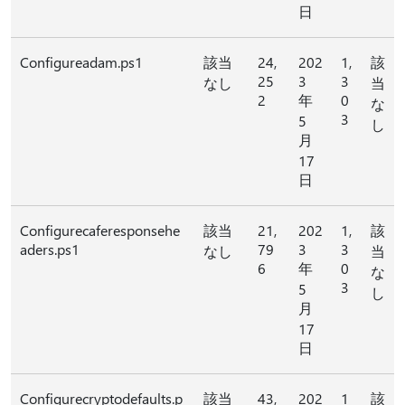
日
Configureadam.ps1
該当
24,
202
1,
該
25
3
3
なし
当
2
年
0
な
3
5
し
月
17
日
Configurecaferesponsehe
該当
21,
202
1,
該
aders.ps1
79
3
3
なし
当
6
年
0
な
3
5
し
月
17
日
Configurecryptodefaults.p
該当
43,
202
1
該