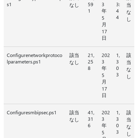
s1
59
3
3:
なし
当
1
年
4
な
4
5
し
月
17
日
Configurenetworkprotoco
該当
21,
202
1,
該
lparameters.ps1
25
3
3
なし
当
8
年
0
な
3
5
し
月
17
日
Configuresmbipsec.ps1
該当
41,
202
1,
該
31
3
3
なし
当
6
年
0
な
3
5
し