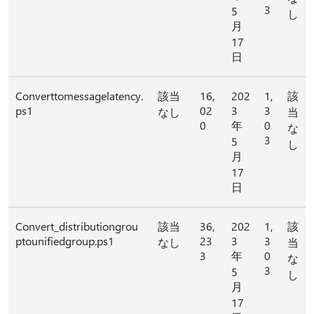
3
5
し
月
17
日
Converttomessagelatency.
該当
16,
202
1,
該
ps1
02
3
3
なし
当
0
年
0
な
3
5
し
月
17
日
Convert_distributiongrou
該当
36,
202
1,
該
ptounifiedgroup.ps1
23
3
3
なし
当
3
年
0
な
3
5
し
月
17