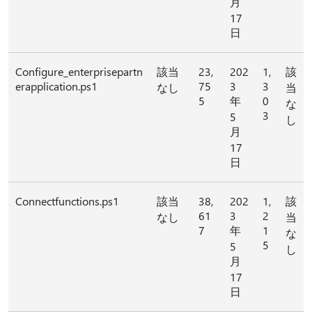
月
17
日
Configure_enterprisepartn
該当
23,
202
1,
該
erapplication.ps1
75
3
3
なし
当
5
年
0
な
3
5
し
月
17
日
Connectfunctions.ps1
該当
38,
202
1,
該
61
3
2
なし
当
7
年
1
な
5
5
し
月
17
日