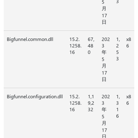
3
5
月
17
日
Bigfunnel.common.dll
15.2.
67,
202
1,
x8
1258.
48
3
2
6
16
0
年
5
3
5
月
17
日
Bigfunnel.configuration.dll
15.2.
1,1
202
1,
x8
1258.
9,2
3
3
6
16
32
年
1
6
5
月
17
日