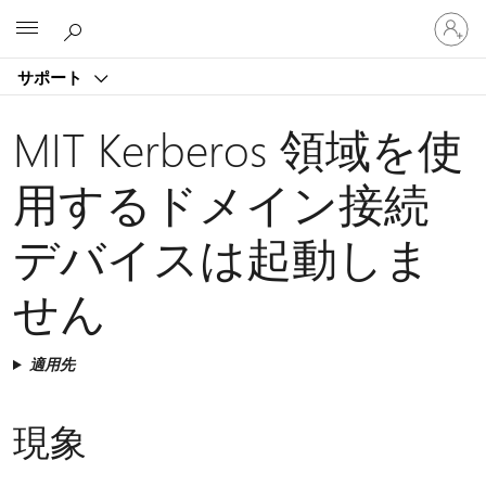
ア
Microsoft
カ
ウ
サポート
ン
ト
に
MIT Kerberos 領域を使
サ
イ
用するドメイン接続
ン
イ
デバイスは起動しま
ン
す
る
せん
適用先
現象