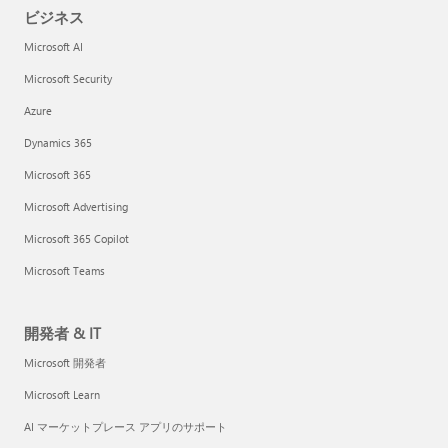
ビジネス
Microsoft AI
Microsoft Security
Azure
Dynamics 365
Microsoft 365
Microsoft Advertising
Microsoft 365 Copilot
Microsoft Teams
開発者 & IT
Microsoft 開発者
Microsoft Learn
AI マーケットプレース アプリのサポート