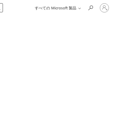
ア
入
すべての Microsoft 製品
カ
ウ
ン
ト
に
サ
イ
ン
イ
ン
す
る