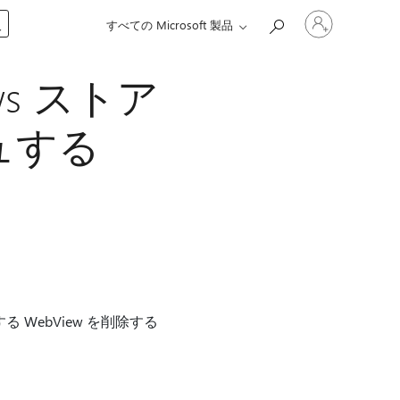
ア
入
すべての Microsoft 製品
カ
ウ
ン
ws ストア
ト
に
サ
ュする
イ
ン
イ
ン
す
る
る WebView を削除する