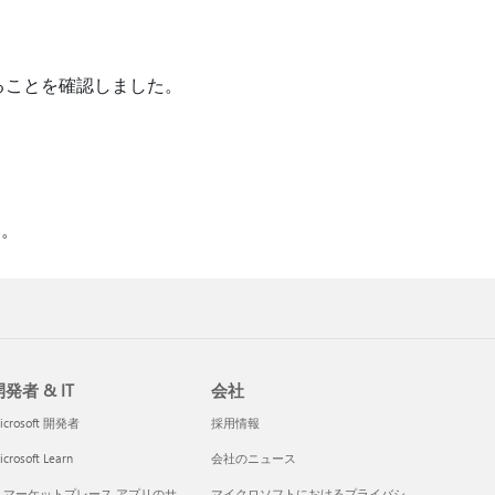
題であることを確認しました。
い。
発者 & IT
会社
icrosoft 開発者
採用情報
crosoft Learn
会社のニュース
I マーケットプレース アプリのサ
マイクロソフトにおけるプライバシ