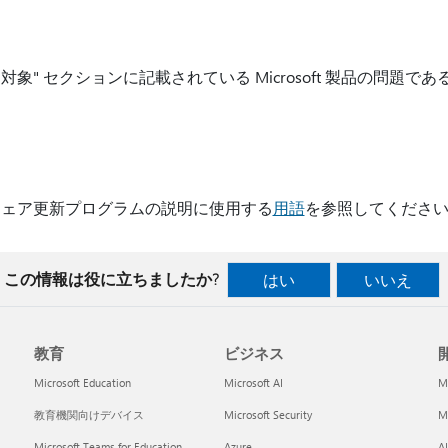
 "適用対象" セクションに記載されている Microsoft 製品の問
ウェア更新プログラムの説明に使用する
用語
を参照してくださ
この情報は役に立ちましたか?
はい
いいえ
教育
ビジネス
開
Microsoft Education
Microsoft AI
M
教育機関向けデバイス
Microsoft Security
Mi
Microsoft Teams for Education
Azure
A