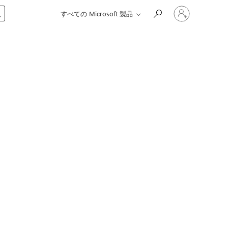
ア
入
すべての Microsoft 製品
カ
ウ
ン
ト
に
サ
イ
ン
イ
ン
す
る