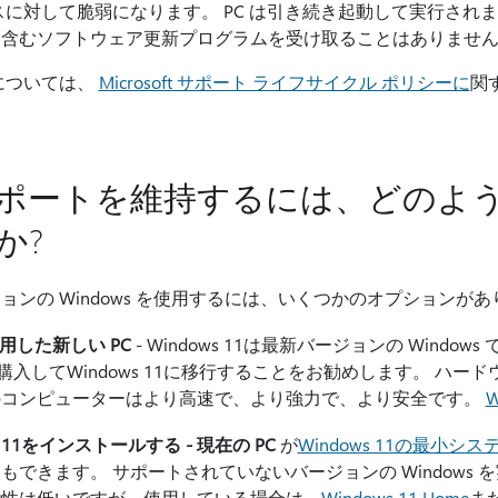
に対して脆弱になります。 PC は引き続き起動して実行されますが、
を含むソフトウェア更新プログラムを受け取ることはありませ
については、
Microsoft サポート ライフサイクル ポリシーに
関
 でサポートを維持するには、どの
か?
ンの Windows を使用するには、いくつかのオプションがあ
を使用した新しい PC
- Windows 11は最新バージョンの Windows
を購入してWindows 11に移行することをお勧めします。 ハ
のコンピューターはより高速で、より強力で、より安全です。
W
s 11をインストールする - 現在の PC
が
Windows 11の最小シ
できます。 サポートされていないバージョンの Windows を
能性は低いですが、使用している場合は、
Windows 11 Home
ま