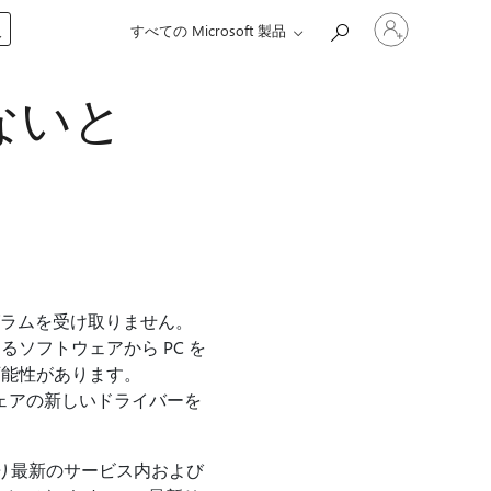
ア
入
すべての Microsoft 製品
カ
ウ
ン
ないと
ト
に
サ
イ
ン
イ
ン
す
る
プログラムを受け取りません。
ソフトウェアから PC を
可能性があります。
ウェアの新しいドライバーを
より最新のサービス内および