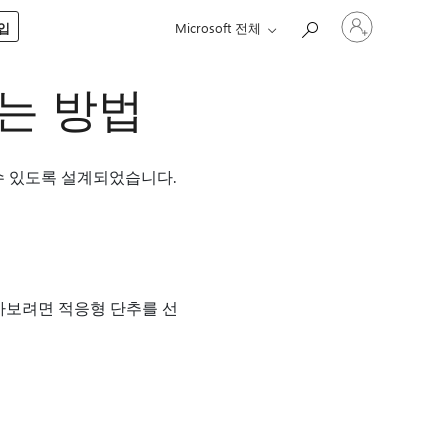
귀
구입
Microsoft 전체
하
계
정
하는 방법
에
로
그
인
할 수 있도록 설계되었습니다.
알아보려면 적응형 단추를 선