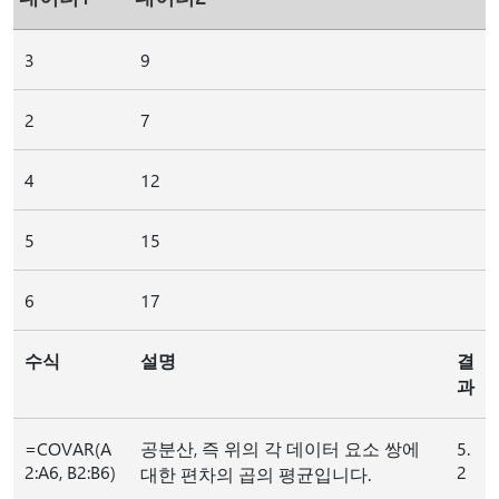
3
9
2
7
4
12
5
15
6
17
수식
설명
결
과
=COVAR(A
공분산, 즉 위의 각 데이터 요소 쌍에
5.
2:A6, B2:B6)
2
대한 편차의 곱의 평균입니다.