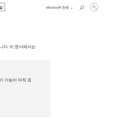
귀
구입
Microsoft 전체
하
계
정
에
로
그
인
니다. 이 문서에서는
이 기능이 아직 표