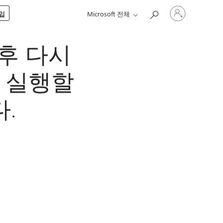
귀
구입
Microsoft 전체
하
계
정
 후 다시
에
로
그
 실행할
인
.