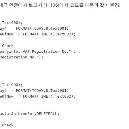
스크 세금 인증에서 보고서 (11106)에서 코드를 다음과 같이 변경.
,Text000);
                        Today4 := FORMAT(TODAY,8,Text001);
                        TimeOfNow := FORMAT(TIME,4,Text002);
       // UID Check
Registration No.");
,Text000);
                        Today4 := FORMAT(TODAY,8,Text001);
                        TimeOfNow := FORMAT(TIME,4,Text002);
                    IntrastatJnlLineBuf.DELETEALL;
       // UID Check