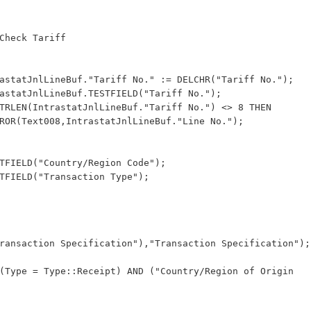
                    // Check Tariff
                      IntrastatJnlLineBuf."Tariff No." := DELCHR("Tariff No.");
                      IntrastatJnlLineBuf.TESTFIELD("Tariff No.");
                      IF STRLEN(IntrastatJnlLineBuf."Tariff No.") <> 8 THEN
                           ERROR(Text008,IntrastatJnlLineBuf."Line No.");
                        TESTFIELD("Country/Region Code");
                       TESTFIELD("Transaction Type");
ransaction Specification"),"Transaction Specification");