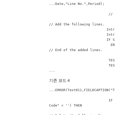
...Date,"Line No.",Period);
         
// Add the following lines.
      
      
      
   
// End of the added lines.
     
      
...
기존 코드 4
...ERROR(Text011,FIELDCAPTION("T
                             IF (Type = Type::Receipt) AND ("Country/Region of Origin 
Code" = '') THEN