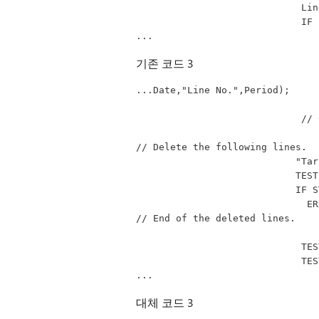
     
      
...
기존 코드 3
...Date,"Line No.",Period);
         
// Delete the following lines.
       
        
       
   
// End of the deleted lines.
     
      
...
대체 코드 3