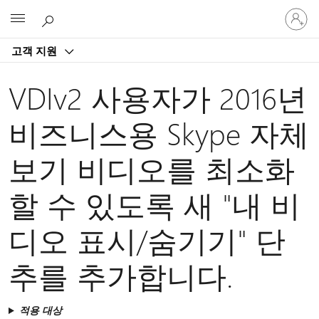
귀
Microsoft
하
계
고객 지원
정
에
로
VDIv2 사용자가 2016년
그
인
비즈니스용 Skype 자체
보기 비디오를 최소화
할 수 있도록 새 "내 비
디오 표시/숨기기" 단
추를 추가합니다.
적용 대상