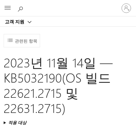
귀
Microsoft
하
계
고객 지원
정
에
로
관련된 항목
그
인
2023년 11월 14일 —
KB5032190(OS 빌드
22621.2715 및
22631.2715)
적용 대상