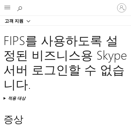
귀
Microsoft
하
계
고객 지원
정
에
로
FIPS를 사용하도록 설
그
인
정된 비즈니스용 Skype
서버 로그인할 수 없습
니다.
적용 대상
증상