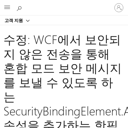
귀
Microsoft
하
계
고객 지원
정
에
로
수정: WCF에서 보안되
그
인
지 않은 전송을 통해
혼합 모드 보안 메시지
를 보낼 수 있도록 하
는
SecurityBindingElement.
속성을 추가하는 핫픽