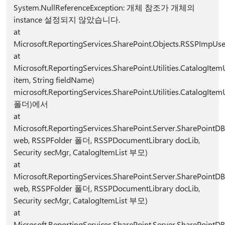
System.NullReferenceException: 개체 참조가 개체의
instance 설정되지 않았습니다.
at
Microsoft.ReportingServices.SharePoint.Objects.RSSPImpUs
at
Microsoft.ReportingServices.SharePoint.Utilities.CatalogIte
item, String fieldName)
microsoft.ReportingServices.SharePoint.Utilities.CatalogItem
폴더)에서
at
Microsoft.ReportingServices.SharePoint.Server.SharePointD
web, RSSPFolder 폴더, RSSPDocumentLibrary docLib,
Security secMgr, CatalogItemList 부모)
at
Microsoft.ReportingServices.SharePoint.Server.SharePointD
web, RSSPFolder 폴더, RSSPDocumentLibrary docLib,
Security secMgr, CatalogItemList 부모)
at
Microsoft.ReportingServices.SharePoint.Server.SharePointDB