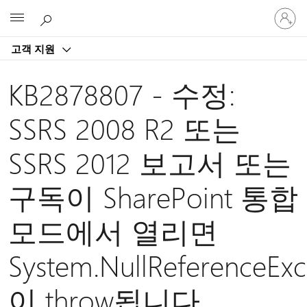
귀
Microsoft
하
계
고객 지원
정
에
로
KB2878807 - 수정:
그
인
SSRS 2008 R2 또는
SSRS 2012 보고서 또는
구독이 SharePoint 통합
모드에서 열리면
System.NullReferenceExc
이 throw됩니다.