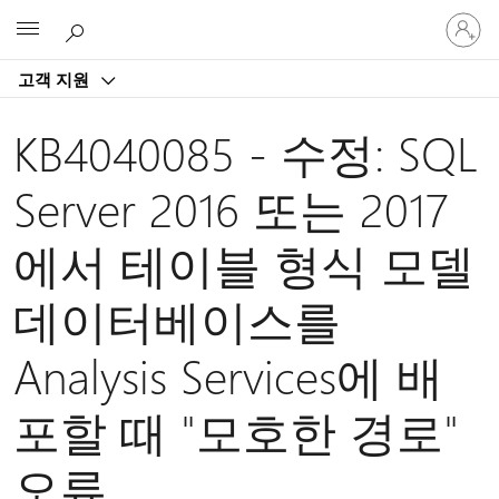
귀
Microsoft
하
계
고객 지원
정
에
로
KB4040085 - 수정: SQL
그
인
Server 2016 또는 2017
에서 테이블 형식 모델
데이터베이스를
Analysis Services에 배
포할 때 "모호한 경로"
오류